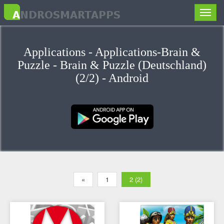
Toggle
naviga
Applications - Applications-Brain &
Puzzle - Brain & Puzzle (Deutschland)
(2/2) - Android
«
1
2 (2)