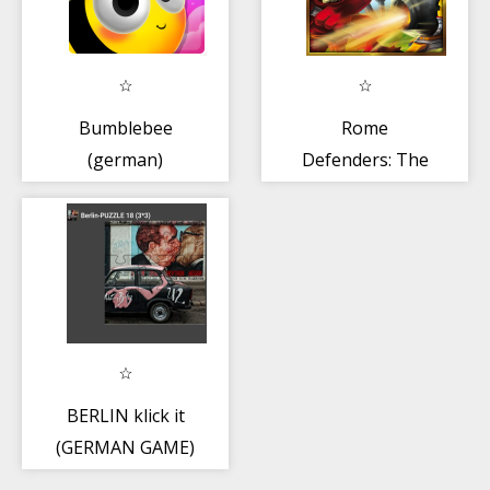
Bumblebee
Rome
(german)
Defenders: The
First Wave
BERLIN klick it
(GERMAN GAME)